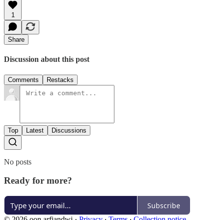
1
Share
Discussion about this post
Comments
Restacks
Top
Latest
Discussions
No posts
Ready for more?
Subscribe
© 2026 oon arfiandwi
·
Privacy
∙
Terms
∙
Collection notice