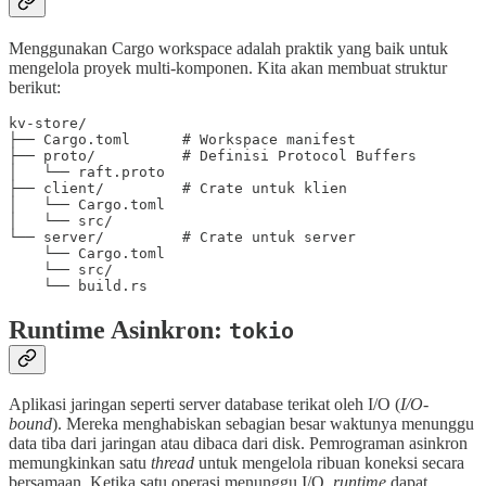
Menggunakan Cargo workspace adalah praktik yang baik untuk
mengelola proyek multi-komponen. Kita akan membuat struktur
berikut:
kv-store/

├── Cargo.toml      # Workspace manifest

├── proto/          # Definisi Protocol Buffers

│   └── raft.proto

├── client/         # Crate untuk klien

│   └── Cargo.toml

│   └── src/

└── server/         # Crate untuk server

    └── Cargo.toml

    └── src/

Runtime Asinkron:
tokio
Aplikasi jaringan seperti server database terikat oleh I/O (
I/O-
bound
). Mereka menghabiskan sebagian besar waktunya menunggu
data tiba dari jaringan atau dibaca dari disk. Pemrograman asinkron
memungkinkan satu
thread
untuk mengelola ribuan koneksi secara
bersamaan. Ketika satu operasi menunggu I/O,
runtime
dapat