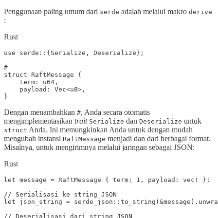
Penggunaan paling umum dari
adalah melalui makro
serde
derive
:
Rust
use serde::{Serialize, Deserialize};

#

struct RaftMessage {

    term: u64,

    payload: Vec<u8>,

Dengan menambahkan
, Anda secara otomatis
#
mengimplementasikan
trait
dan
untuk
Serialize
Deserialize
Anda. Ini memungkinkan Anda untuk dengan mudah
struct
mengubah instansi
menjadi dan dari berbagai format.
RaftMessage
Misalnya, untuk mengirimnya melalui jaringan sebagai JSON:
Rust
let message = RaftMessage { term: 1, payload: vec! };

// Serialisasi ke string JSON

let json_string = serde_json::to_string(&message).unwra
// Deserialisasi dari string JSON
