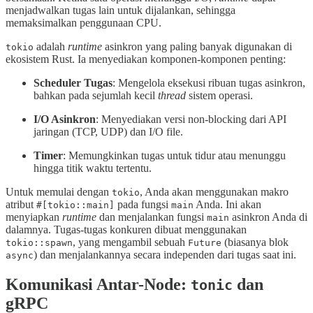
menjadwalkan tugas lain untuk dijalankan, sehingga
memaksimalkan penggunaan CPU.
adalah
runtime
asinkron yang paling banyak digunakan di
tokio
ekosistem Rust. Ia menyediakan komponen-komponen penting:
Scheduler Tugas
: Mengelola eksekusi ribuan tugas asinkron,
bahkan pada sejumlah kecil
thread
sistem operasi.
I/O Asinkron
: Menyediakan versi non-blocking dari API
jaringan (TCP, UDP) dan I/O file.
Timer
: Memungkinkan tugas untuk tidur atau menunggu
hingga titik waktu tertentu.
Untuk memulai dengan
, Anda akan menggunakan makro
tokio
atribut
pada fungsi
Anda. Ini akan
#[tokio::main]
main
menyiapkan
runtime
dan menjalankan fungsi
asinkron Anda di
main
dalamnya. Tugas-tugas konkuren dibuat menggunakan
, yang mengambil sebuah
(biasanya blok
tokio::spawn
Future
) dan menjalankannya secara independen dari tugas saat ini.
async
Komunikasi Antar-Node:
dan
tonic
gRPC