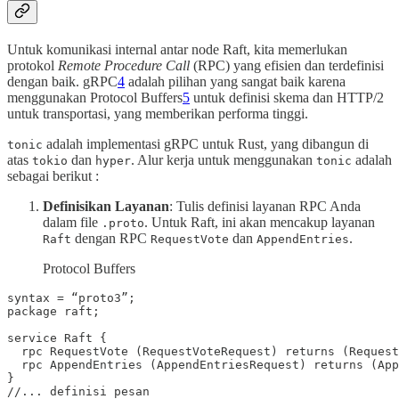
Untuk komunikasi internal antar node Raft, kita memerlukan
protokol
Remote Procedure Call
(RPC) yang efisien dan terdefinisi
dengan baik. gRPC
4
adalah pilihan yang sangat baik karena
menggunakan Protocol Buffers
5
untuk definisi skema dan HTTP/2
untuk transportasi, yang memberikan performa tinggi.
adalah implementasi gRPC untuk Rust, yang dibangun di
tonic
atas
dan
. Alur kerja untuk menggunakan
adalah
tokio
hyper
tonic
sebagai berikut :
Definisikan Layanan
: Tulis definisi layanan RPC Anda
dalam file
. Untuk Raft, ini akan mencakup layanan
.proto
dengan RPC
dan
.
Raft
RequestVote
AppendEntries
Protocol Buffers
syntax = “proto3”;

package raft;

service Raft {

  rpc RequestVote (RequestVoteRequest) returns (Request
  rpc AppendEntries (AppendEntriesRequest) returns (App
}
