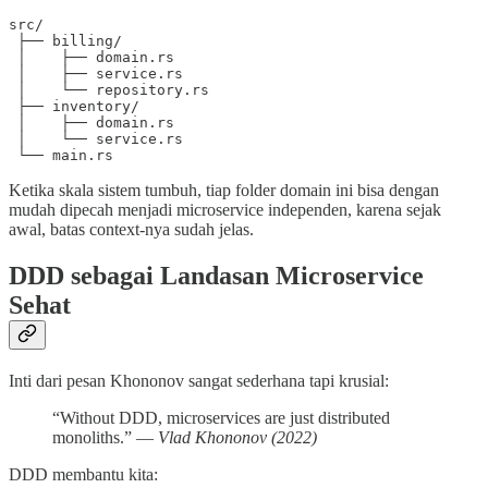
src/

 ├── billing/

 │    ├── domain.rs

 │    ├── service.rs

 │    └── repository.rs

 ├── inventory/

 │    ├── domain.rs

 │    └── service.rs

 └── main.rs
Ketika skala sistem tumbuh, tiap folder domain ini bisa dengan
mudah dipecah menjadi microservice independen, karena sejak
awal, batas context-nya sudah jelas.
DDD sebagai Landasan Microservice
Sehat
Inti dari pesan Khononov sangat sederhana tapi krusial:
“Without DDD, microservices are just distributed
monoliths.” —
Vlad Khononov (2022)
DDD membantu kita: