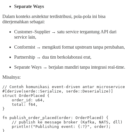
Separate Ways
Dalam konteks arsitektur terdistribusi, pola-pola ini bisa
diterjemahkan sebagai:
Customer–Supplier → satu service tergantung API dari
service lain,
Conformist → mengikuti format upstream tanpa perubahan,
Partnership → dua tim berkolaborasi erat,
Separate Ways → berjalan mandiri tanpa integrasi real-time.
Misalnya:
// Contoh komunikasi event-driven antar microservice

#[derive(serde::Serialize, serde::Deserialize)]

struct OrderPlaced {

    order_id: u64,

    total: f64,

}

fn publish_order_placed(order: OrderPlaced) {

    // publish ke message broker (Kafka, NATS, dll)

    println!("Publishing event: {:?}", order);

}