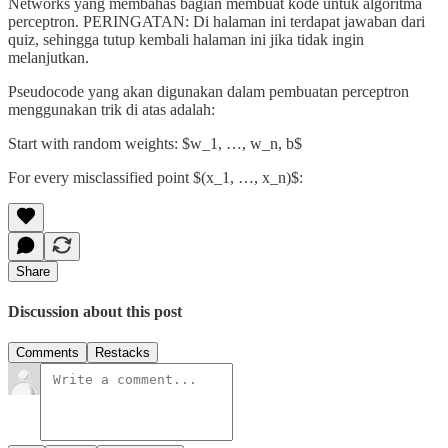
Networks yang membahas bagian membuat kode untuk algoritma
perceptron. PERINGATAN: Di halaman ini terdapat jawaban dari
quiz, sehingga tutup kembali halaman ini jika tidak ingin
melanjutkan.
Pseudocode yang akan digunakan dalam pembuatan perceptron
menggunakan trik di atas adalah:
Start with random weights: $w_1, …, w_n, b$
For every misclassified point $(x_1, …, x_n)$:
Share
Discussion about this post
Comments
Restacks