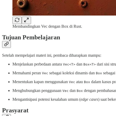
Membandingkan Vec dengan Box di Rust.
Tujuan Pembelajaran
Setelah mempelajari materi ini, pembaca diharapkan mampu:
Menjelaskan perbedaan antara
dan
dari sisi st
Vec<T>
Box<T>
Memahami peran
sebagai koleksi dinamis dan
sebagai 
Vec
Box
Menentukan kapan menggunakan
atau
dalam kasus pra
Vec
Box
Menghubungkan penggunaan
dan
dengan pembahasan 
Vec
Box
Mengantisipasi potensi kesalahan umum (
edge cases
) saat bek
Prasyarat