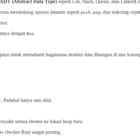
ADT (Abstract Data Type)
seperti List, Stack, Queue, atau LinkedLis
arena mendukung operasi dinamis seperti
,
, dan indexing cepat
push
pop
nya:
kutnya dengan
.
Box
lan untuk memahami bagaimana struktur data dibangun di atas konsep
. Padahal hanya satu nilai.
c
nyalin semua elemen ke lokasi heap baru.
ow checker Rust sangat penting.