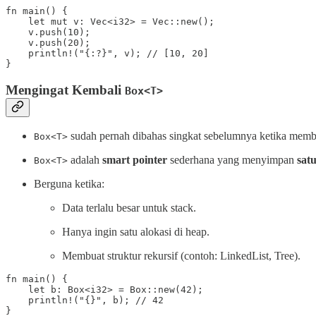
fn main() {

    let mut v: Vec<i32> = Vec::new();

    v.push(10);

    v.push(20);

    println!("{:?}", v); // [10, 20]

}
Mengingat Kembali
Box<T>
sudah pernah dibahas singkat sebelumnya ketika memb
Box<T>
adalah
smart pointer
sederhana yang menyimpan
satu
Box<T>
Berguna ketika:
Data terlalu besar untuk stack.
Hanya ingin satu alokasi di heap.
Membuat struktur rekursif (contoh: LinkedList, Tree).
fn main() {

    let b: Box<i32> = Box::new(42);

    println!("{}", b); // 42

}