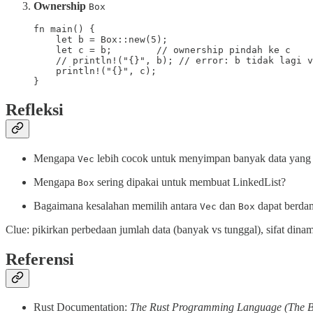
Ownership
Box
fn main() {

    let b = Box::new(5);

    let c = b;        // ownership pindah ke c

    // println!("{}", b); // error: b tidak lagi v
    println!("{}", c);

}
Refleksi
Mengapa
lebih cocok untuk menyimpan banyak data yang 
Vec
Mengapa
sering dipakai untuk membuat LinkedList?
Box
Bagaimana kesalahan memilih antara
dan
dapat berdam
Vec
Box
Clue: pikirkan perbedaan jumlah data (banyak vs tunggal), sifat dina
Referensi
Rust Documentation:
The Rust Programming Language (The 