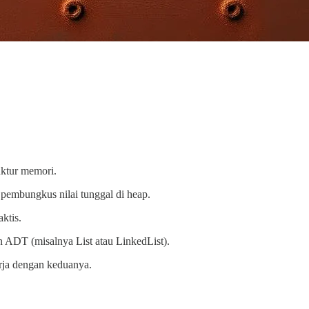
ruktur memori.
pembungkus nilai tunggal di heap.
ktis.
ADT (misalnya List atau LinkedList).
erja dengan keduanya.