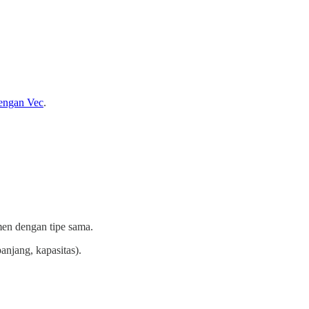
engan Vec
.
n dengan tipe sama.
anjang, kapasitas).