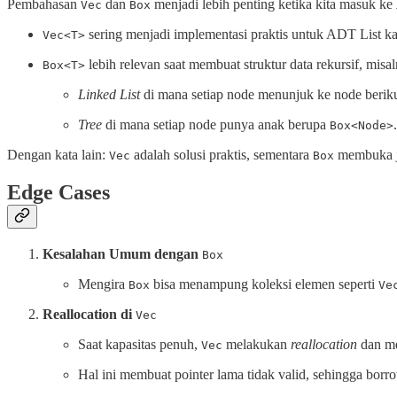
Pembahasan
dan
menjadi lebih penting ketika kita masuk ke
Vec
Box
sering menjadi implementasi praktis untuk ADT List k
Vec<T>
lebih relevan saat membuat struktur data rekursif, misal
Box<T>
Linked List
di mana setiap node menunjuk ke node beri
Tree
di mana setiap node punya anak berupa
.
Box<Node>
Dengan kata lain:
adalah solusi praktis, sementara
membuka ja
Vec
Box
Edge Cases
Kesalahan Umum dengan
Box
Mengira
bisa menampung koleksi elemen seperti
Box
Ve
Reallocation di
Vec
Saat kapasitas penuh,
melakukan
reallocation
dan me
Vec
Hal ini membuat pointer lama tidak valid, sehingga borr