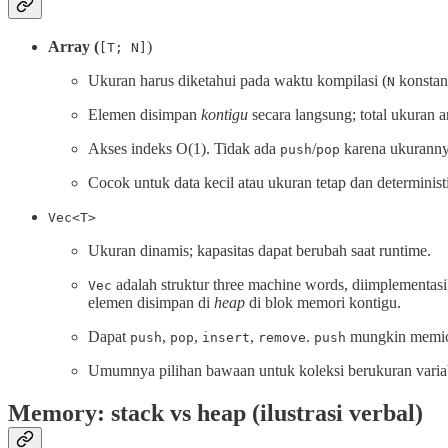
Array (
)
[T; N]
Ukuran harus diketahui pada waktu kompilasi (
konstan
N
Elemen disimpan
kontigu
secara langsung; total ukuran a
Akses indeks O(1). Tidak ada
/
karena ukurannya
push
pop
Cocok untuk data kecil atau ukuran tetap dan determinist
Vec<T>
Ukuran dinamis; kapasitas dapat berubah saat runtime.
adalah struktur three machine words, diimplementasik
Vec
elemen disimpan di
heap
di blok memori kontigu.
Dapat
,
,
,
.
mungkin memi
push
pop
insert
remove
push
Umumnya pilihan bawaan untuk koleksi berukuran varia
Memory: stack vs heap (ilustrasi verbal)