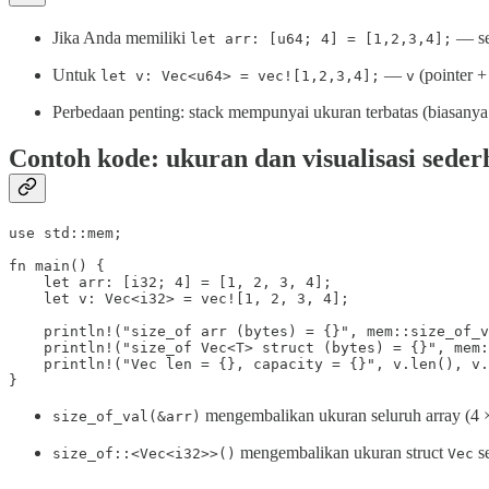
Jika Anda memiliki
— se
let arr: [u64; 4] = [1,2,3,4];
Untuk
—
(pointer +
let v: Vec<u64> = vec![1,2,3,4];
v
Perbedaan penting: stack mempunyai ukuran terbatas (biasany
Contoh kode: ukuran dan visualisasi sede
use std::mem;

fn main() {

    let arr: [i32; 4] = [1, 2, 3, 4];

    let v: Vec<i32> = vec![1, 2, 3, 4];

    println!("size_of arr (bytes) = {}", mem::size_of_v
    println!("size_of Vec<T> struct (bytes) = {}", mem:
    println!("Vec len = {}, capacity = {}", v.len(), v.
}
mengembalikan ukuran seluruh array (4 
size_of_val(&arr)
mengembalikan ukuran struct
se
size_of::<Vec<i32>>()
Vec