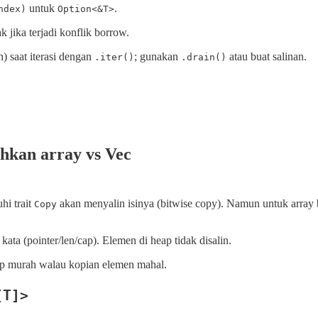
untuk
.
ndex)
Option<&T>
 jika terjadi konflik borrow.
 saat iterasi dengan
; gunakan
atau buat salinan.
.iter()
.drain()
hkan array vs Vec
i trait
akan menyalin isinya (bitwise copy). Namun untuk array 
Copy
ta (pointer/len/cap). Elemen di heap tidak disalin.
p murah walau kopian elemen mahal.
[T]>