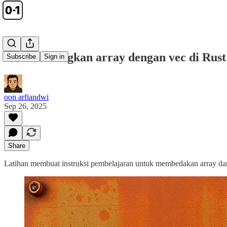
Membandingkan array dengan vec di Rust
Subscribe
Sign in
oon arfiandwi
Sep 26, 2025
Share
Latihan membuat instruksi pembelajaran untuk membedakan array da