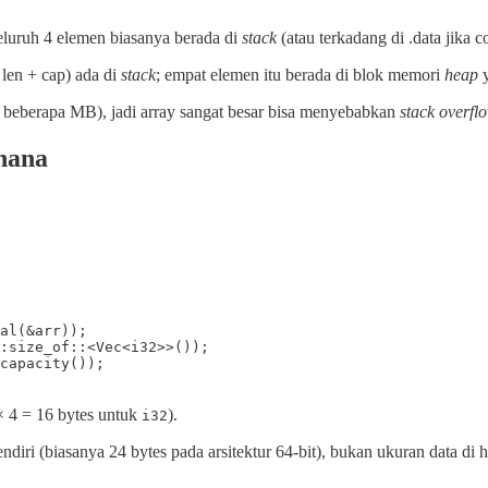
luruh 4 elemen biasanya berada di
stack
(atau terkadang di .data jika co
 len + cap) ada di
stack
; empat elemen itu berada di blok memori
heap
a beberapa MB), jadi array sangat besar bisa menyebabkan
stack overfl
rhana
al(&arr));

:size_of::<Vec<i32>>());

capacity());

× 4 = 16 bytes untuk
).
i32
ndiri (biasanya 24 bytes pada arsitektur 64-bit), bukan ukuran data di 