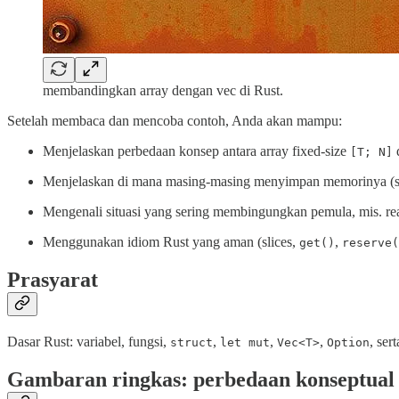
membandingkan array dengan vec di Rust.
Setelah membaca dan mencoba contoh, Anda akan mampu:
Menjelaskan perbedaan konsep antara array fixed-size
[T; N]
Menjelaskan di mana masing-masing menyimpan memorinya (sta
Mengenali situasi yang sering membingungkan pemula, mis. real
Menggunakan idiom Rust yang aman (slices,
,
get()
reserve(
Prasyarat
Dasar Rust: variabel, fungsi,
,
,
,
, se
struct
let mut
Vec<T>
Option
Gambaran ringkas: perbedaan konseptual