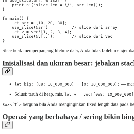
fn use_slice(arr: &[i32]) {

    println!("slice len = {}", arr.len());

}

fn main() {

    let arr = [10, 20, 30];

    use_slice(&arr);         // slice dari array

    let v = vec![1, 2, 3, 4];

    use_slice(&v[..]);       // slice dari Vec

}
Slice tidak memperpanjang lifetime data; Anda tidak boleh mengembal
Inisialisasi dan ukuran besar: jebakan sta
— meng
let big: [u8; 10_000_000] = [0; 10_000_000];
Solusi: taruh di heap, mis.
let v = vec![0u8; 10_000_000]
berguna bila Anda menginginkan fixed-length data pada hea
Box<[T]>
Operasi yang berbahaya / sering bikin bin