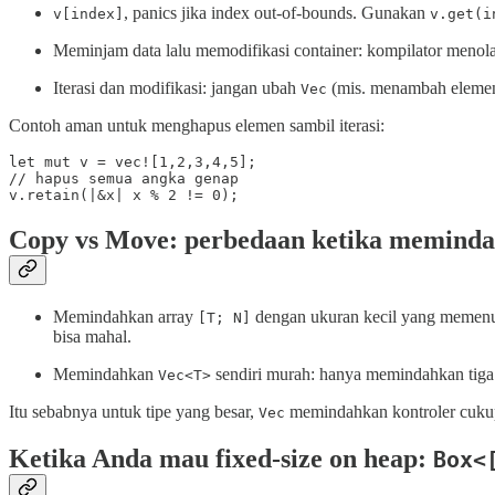
, panics jika index out-of-bounds. Gunakan
v[index]
v.get(i
Meminjam data lalu memodifikasi container: kompilator menolak
Iterasi dan modifikasi: jangan ubah
(mis. menambah elemen)
Vec
Contoh aman untuk menghapus elemen sambil iterasi:
let mut v = vec![1,2,3,4,5];

// hapus semua angka genap

v.retain(|&x| x % 2 != 0);
Copy vs Move: perbedaan ketika meminda
Memindahkan array
dengan ukuran kecil yang memenuh
[T; N]
bisa mahal.
Memindahkan
sendiri murah: hanya memindahkan tiga ka
Vec<T>
Itu sebabnya untuk tipe yang besar,
memindahkan kontroler cuku
Vec
Ketika Anda mau fixed-size on heap:
Box<