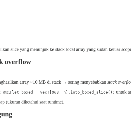
ikan slice yang menunjuk ke stack-local array yang sudah keluar scop
ck overflow
hasilkan array ~10 MB di stack → sering menyebabkan
stack overfl
atau
untuk ar
;
let boxed = vec![0u8; n].into_boxed_slice();
p (ukuran diketahui saat runtime).
gung