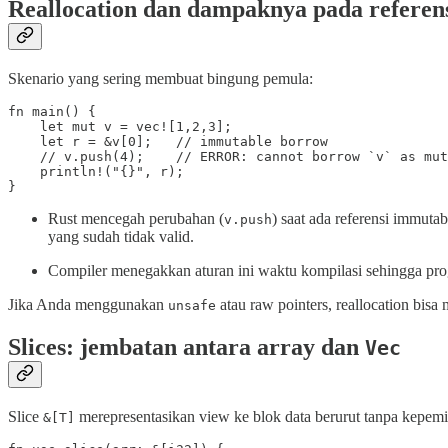
Reallocation dan dampaknya pada referensi
Skenario yang sering membuat bingung pemula:
fn main() {

    let mut v = vec![1,2,3];

    let r = &v[0];   // immutable borrow

    // v.push(4);    // ERROR: cannot borrow `v` as mut
    println!("{}", r);

}
Rust mencegah perubahan (
) saat ada referensi immutab
v.push
yang sudah tidak valid.
Compiler menegakkan aturan ini waktu kompilasi sehingga pr
Jika Anda menggunakan
atau raw pointers, reallocation bis
unsafe
Slices: jembatan antara array dan
Vec
Slice
merepresentasikan view ke blok data berurut tanpa kepemil
&[T]