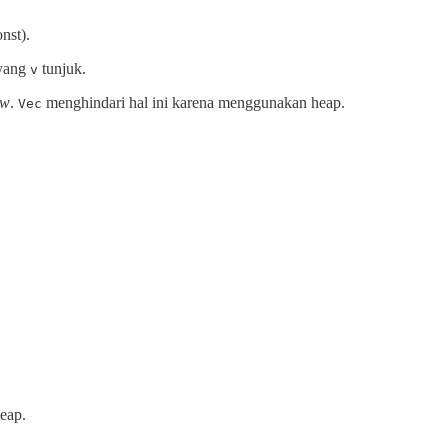
nst).
yang
tunjuk.
v
ow
.
menghindari hal ini karena menggunakan heap.
Vec
heap.