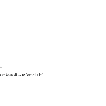
e.
ow
.
ray tetap di heap (
).
Box<[T]>