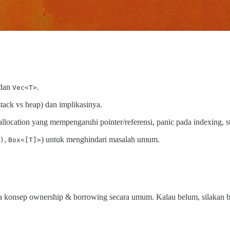
dan
.
Vec<T>
ck vs heap) dan implikasinya.
location yang mempengaruhi pointer/referensi, panic pada indexing, st
,
) untuk menghindari masalah umum.
)
Box<[T]>
rta konsep ownership & borrowing secara umum. Kalau belum, silakan