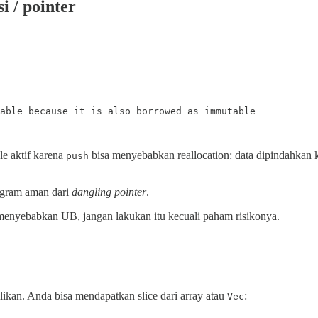
 / pointer
able because it is also borrowed as immutable

le aktif karena
bisa menyebabkan reallocation: data dipindahkan 
push
ogram aman dari
dangling pointer
.
a menyebabkan UB, jangan lakukan itu kecuali paham risikonya.
ikan. Anda bisa mendapatkan slice dari array atau
:
Vec