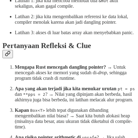
Latihan 1: jika kita mencoba membuat dua
aktif
&mut
sekaligus, akan gagal compile.
Latihan 2: jika kita mengembalikan referensi ke data lokal,
compiler menolak karena akan jadi dangling pointer.
Latihan 3: akses di luar batas array akan menyebabkan panic.
Pertanyaan Refleksi & Clue
Mengapa Rust mencegah dangling pointer?
→ Untuk
mencegah akses ke memori yang sudah di-
drop
, sehingga
program tidak crash di runtime.
Apa yang akan terjadi jika kita menukar urutan
pt = ps
dan
? → Nilai yang dipinjam akan berbeda, hasil
**pps = 2
akhirnya juga bisa berbeda, ini latihan melacak alur program.
Kapan
lebih tepat digunakan dibanding
Box<T>
mengembalikan nilai biasa? → Saat kita butuh alokasi heap
(misalnya data besar, atau ukuran tidak diketahui di compile-
time).
Apa risiko pointer arithmetic di
? → Jika salah
unsafe