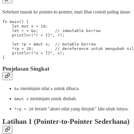
Sebelum masuk ke pointer-to-pointer, mari lihat contoh paling dasar:
fn main() {

    let mut x = 10;

    let r = &x;       // immutable borrow

    println!("r = {}", r);

    let rp = &mut x;  // mutable borrow

    *rp = 20;         // dereference untuk mengubah nil
    println!("x = {}", x);

}
Penjelasan Singkat
meminjam nilai
untuk dibaca.
&x
x
meminjam untuk diubah.
&mut x
berarti "akses nilai yang dirujuk" lalu ubah isinya.
*rp = 20
Latihan 1 (Pointer-to-Pointer Sederhana)