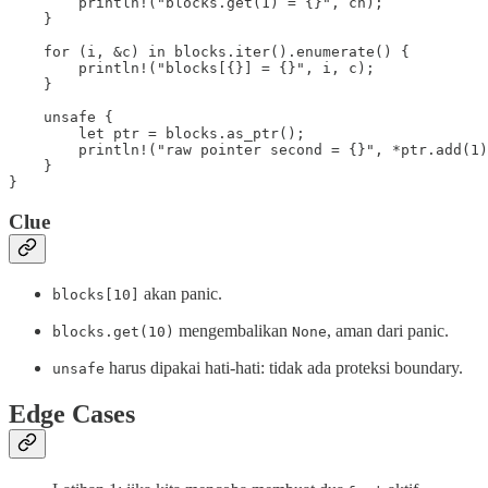
        println!("blocks.get(1) = {}", ch);

    }

    for (i, &c) in blocks.iter().enumerate() {

        println!("blocks[{}] = {}", i, c);

    }

    unsafe {

        let ptr = blocks.as_ptr();

        println!("raw pointer second = {}", *ptr.add(1)
    }

}
Clue
akan panic.
blocks[10]
mengembalikan
, aman dari panic.
blocks.get(10)
None
harus dipakai hati-hati: tidak ada proteksi boundary.
unsafe
Edge Cases