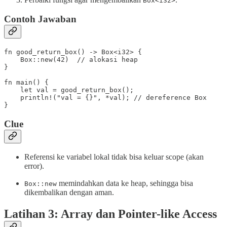
Box<i32>
Contoh Jawaban
fn good_return_box() -> Box<i32> {

    Box::new(42)  // alokasi heap

}

fn main() {

    let val = good_return_box();

    println!("val = {}", *val); // dereference Box

}
Clue
Referensi ke variabel lokal tidak bisa keluar scope (akan
error).
memindahkan data ke heap, sehingga bisa
Box::new
dikembalikan dengan aman.
Latihan 3: Array dan Pointer-like Access