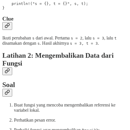
    println!("s = {}, t = {}", s, t);

}
Clue
Ikuti perubahan
dari awal. Pertama
, lalu
, lalu
s
s = 2
s = 3
t
disamakan dengan
. Hasil akhirnya
.
s
s = 3, t = 3
Latihan 2: Mengembalikan Data dari
Fungsi
Soal
Buat fungsi yang mencoba mengembalikan referensi ke
variabel lokal.
Perhatikan pesan error.
Perbaiki fungsi agar mengembalikan
.