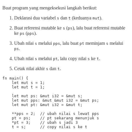
Buat program yang mengeksekusi langkah berikut:
Deklarasi dua variabel
dan
(keduanya
).
s
t
mut
Buat referensi mutable ke
(
), lalu buat referensi mutable
s
ps
ke
(
).
ps
pps
Ubah nilai
melalui
, lalu buat
meminjam
melalui
s
pps
pt
s
.
ps
Ubah nilai
melalui
, lalu copy nilai
ke
.
s
pt
s
t
Cetak nilai akhir
dan
.
s
t
fn main() {

    let mut s = 1;

    let mut t = 1;

    let mut ps: &mut i32 = &mut s;

    let mut pps: &mut &mut i32 = &mut ps;

    let mut pt: &mut i32 = &mut t;

    **pps = 2;  // ubah nilai s lewat pps

    pt = ps;    // pt sekarang menunjuk s

    *pt = 3;    // ubah s jadi 3

    t = s;      // copy nilai s ke t
