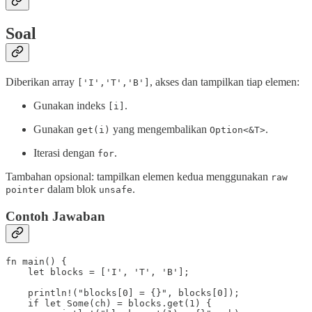
Soal
Diberikan array
, akses dan tampilkan tiap elemen:
['I','T','B']
Gunakan indeks
.
[i]
Gunakan
yang mengembalikan
.
get(i)
Option<&T>
Iterasi dengan
.
for
Tambahan opsional: tampilkan elemen kedua menggunakan
raw
dalam blok
.
pointer
unsafe
Contoh Jawaban
fn main() {

    let blocks = ['I', 'T', 'B'];

    println!("blocks[0] = {}", blocks[0]);

    if let Some(ch) = blocks.get(1) {
