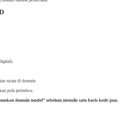
DD
igital).
ian nyata di domain.
an pola peristiwa.
emukan domain model” sebelum menulis satu baris kode pun.