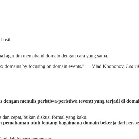
hasil.
ual
agar tim memahami domain dengan cara yang sama.
lex domains by focusing on domain events.” — Vlad Khononov,
Learn
s dengan menulis peristiwa-peristiwa (event) yang terjadi di doma
 dan cepat, bukan diskusi formal yang kaku.
 pemahaman utuh tentang bagaimana domain bekerja
dari perspe
t) adalah bahasa pemersatu.