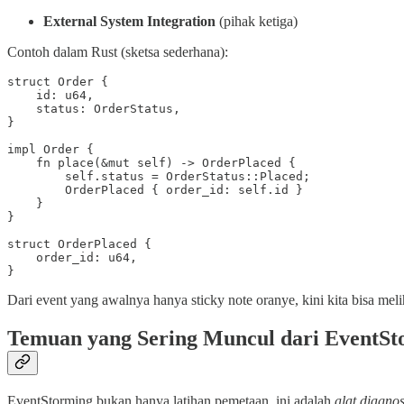
External System Integration
(pihak ketiga)
Contoh dalam Rust (sketsa sederhana):
struct Order {

    id: u64,

    status: OrderStatus,

}

impl Order {

    fn place(&mut self) -> OrderPlaced {

        self.status = OrderStatus::Placed;

        OrderPlaced { order_id: self.id }

    }

}

struct OrderPlaced {

    order_id: u64,

}
Dari event yang awalnya hanya sticky note oranye, kini kita bisa mel
Temuan yang Sering Muncul dari EventSt
EventStorming bukan hanya latihan pemetaan, ini adalah
alat diagnos