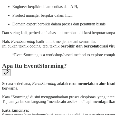
Engineer berpikir dalam entitas dan API,
Product manager berpikir dalam fitur,
Domain expert berpikir dalam proses dan peraturan bisnis.
Dan sering kali, perbedaan bahasa ini membuat diskusi berputar tanpa 
Nah,
EventStorming
hadir untuk menjembatani semua itu.
Ini bukan teknik coding, tapi teknik
berpikir dan berkolaborasi vis
“EventStorming is a workshop-based method to explore comp
Apa Itu EventStorming?
Secara sederhana,
EventStorming
adalah
cara memetakan alur bisni
berwarna.
Kata “Storming” di sini menggambarkan proses eksplorasi yang intens
Tujuannya bukan langsung “mendesain arsitektur,” tapi
mendapatkan
Kata kuncinya:
Semua orang bisa berkontribusi, semua ide valid, dan peristiwa (even