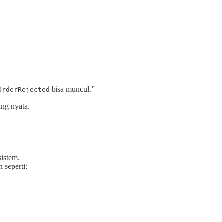
bisa muncul.”
OrderRejected
ang nyata.
sistem.
 seperti: