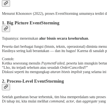
Menurut Khononov (2022), proses EventStorming umumnya terdiri d
1.
Big Picture EventStorming
Tujuannya: menemukan
alur bisnis secara keseluruhan
.
Peserta dari berbagai fungsi (bisnis, teknis, operasional) diminta me
Hasilnya sering kali berantakan — dan itu bagus! Karena di sanalah 
Contoh:
Ketika seseorang menulis
PaymentFailed
, peserta lain mungkin berta
“Lho, itu terjadi sebelum atau sesudah
OrderCancelled
?”
Diskusi seperti itu mengungkap
aturan bisnis implisit
yang selama ini 
2.
Process-Level EventStorming
Setelah gambaran besar terbentuk, tim bisa memperdalam satu proses 
Di tahap ini, kita mulai melihat
command
,
actor
, dan
aggregate
yang t