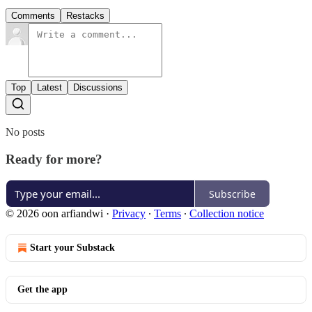
Comments
Restacks
Top
Latest
Discussions
No posts
Ready for more?
Subscribe
© 2026 oon arfiandwi
·
Privacy
∙
Terms
∙
Collection notice
Start your Substack
Get the app