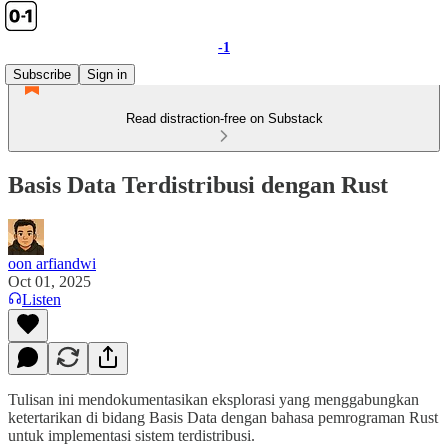
-1
Subscribe
Sign in
Read distraction-free on Substack
Basis Data Terdistribusi dengan Rust
oon arfiandwi
Oct 01, 2025
Listen
Tulisan ini mendokumentasikan eksplorasi yang menggabungkan
ketertarikan di bidang Basis Data dengan bahasa pemrograman Rust
untuk implementasi sistem terdistribusi.