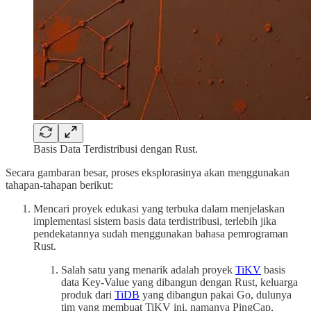
Basis Data Terdistribusi dengan Rust.
Secara gambaran besar, proses eksplorasinya akan menggunakan
tahapan-tahapan berikut:
Mencari proyek edukasi yang terbuka dalam menjelaskan
implementasi sistem basis data terdistribusi, terlebih jika
pendekatannya sudah menggunakan bahasa pemrograman
Rust.
Salah satu yang menarik adalah proyek
TiKV
basis
data Key-Value yang dibangun dengan Rust, keluarga
produk dari
TiDB
yang dibangun pakai Go, dulunya
tim yang membuat TiKV ini, namanya PingCap,